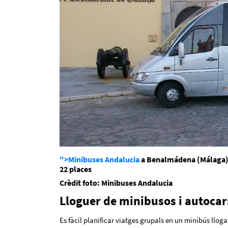
">Minibuses Andalucia
a
Benalmádena (Málaga
22 places
Crèdit foto: Minibuses Andalucia
Lloguer de minibusos i autocar
Es fàcil planificar viatges grupals en un minibús llog