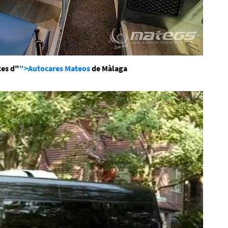
ces d"
">Autocares Mateos
de Màlaga