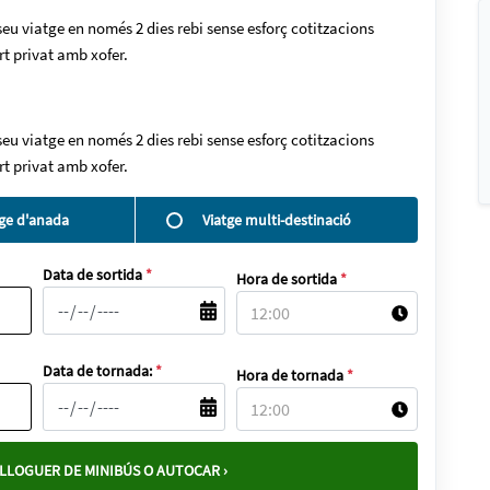
 seu viatge en només 2 dies rebi sense esforç cotitzacions
rt privat amb xofer.
 seu viatge en només 2 dies rebi sense esforç cotitzacions
rt privat amb xofer.
tge d'anada
Viatge multi-destinació
Data de sortida
*
Hora de sortida
*
Data de tornada:
*
Hora de tornada
*
LLOGUER DE MINIBÚS O AUTOCAR ›