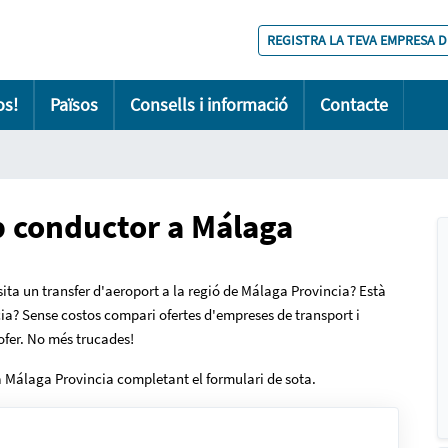
REGISTRA LA TEVA EMPRESA D
os!
Països
Consells i informació
Contacte
a
 conductor a Málaga
ita un transfer d'aeroport a la regió de Málaga Provincia? Està
cia? Sense costos compari ofertes d'empreses de transport i
ofer. No més trucades!
 a Málaga Provincia completant el formulari de sota.