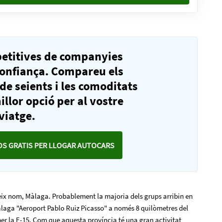
petitives de companyies
confiança. Compareu els
 de seients i les comoditats
illor opció per al vostre
viatge.
S GRATIS PER LLOGAR AUTOCARS
eix nom, Màlaga. Probablement la majoria dels grups arribin en
àlaga "Aeroport Pablo Ruiz Picasso" a només 8 quilòmetres del
per la E-15. Com que aquesta província té una gran activitat