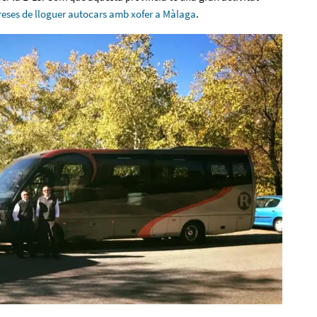
reses de lloguer autocars amb xofer a Màlaga
.