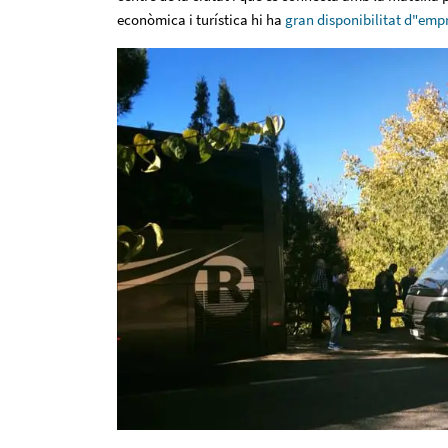
econòmica i turística hi ha
gran disponibilitat d"emp