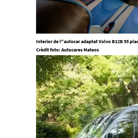
Interior de l"autocar adaptat Volvo B12B 55 pla
Crèdit foto: Autocares Mateos