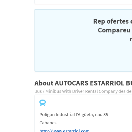
Rep ofertes
Compareu el
About AUTOCARS ESTARRIOL BU
Bus / Minibus With Driver Rental Company des de
Polígon Industrial l'Aigüeta, nau 35
Cabanes
http://www.estarriol.com