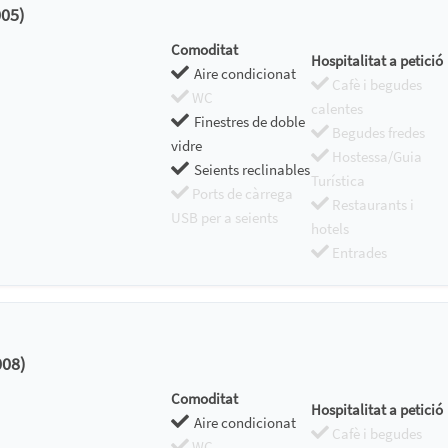
05)
Comoditat
Hospitalitat a petició
Aire condicionat
Cafè i begudes
WC
calentes
Finestres de doble
Begudes fredes
vidre
Hostessa/Guia
Seients reclinables
Turística
Ports de càrrega
Restaurants i
USB per a seients
hotels
Entrades
008)
Comoditat
Hospitalitat a petició
Aire condicionat
Cafè i begudes
WC