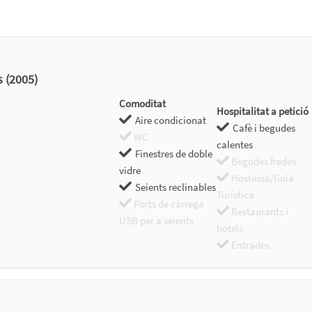
s (2005)
Comoditat
Hospitalitat a petició
Aire condicionat
Cafè i begudes
WC
calentes
Finestres de doble
Begudes fredes
vidre
Hostessa/Guia
Seients reclinables
Turística
Ports de càrrega
Restaurants i
USB per a seients
hotels
Entrades