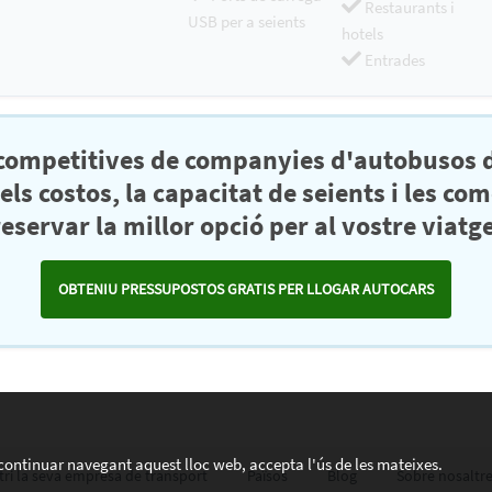
Restaurants i
USB per a seients
hotels
Entrades
 competitives de companyies d'autobusos d
s costos, la capacitat de seients i les co
reservar la millor opció per al vostre viatge
OBTENIU PRESSUPOSTOS GRATIS PER LLOGAR AUTOCARS
n continuar navegant aquest lloc web, accepta l'ús de les mateixes.
tri la seva empresa de transport
Països
Blog
Sobre nosaltr