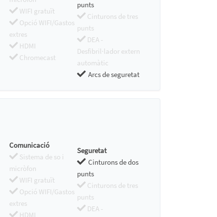
punts
WIFI gratuït
Cinturons de tres
Opció WIFI/Gastos
punts
extres
DEA -
HDMI
Desfibril·lador extern
Chromecast
automàtic
Arcs de seguretat
Comunicació
Seguretat
Sistema de so i
Cinturons de dos
micròfon
punts
WIFI gratuït
Cinturons de tres
Opció WIFI/Gastos
punts
extres
DEA -
HDMI