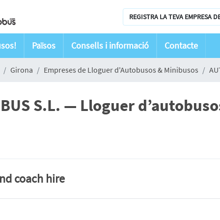
REGISTRA LA TEVA EMPRESA D
usos!
Països
Consells i informació
Contacte
Girona
Empreses de Lloguer d'Autobusos & Minibusos
AU
S S.L. — Lloguer d’autobusos 
and coach hire