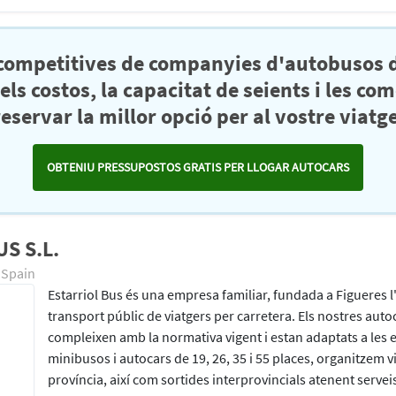
 competitives de companyies d'autobusos d
s costos, la capacitat de seients i les co
reservar la millor opció per al vostre viatge
OBTENIU PRESSUPOSTOS GRATIS PER LLOGAR AUTOCARS
S S.L.
 Spain
Estarriol Bus és una empresa familiar, fundada a Figueres l
transport públic de viatgers per carretera. Els nostres autoc
compleixen amb la normativa vigent i estan adaptats a les e
minibusos i autocars de 19, 26, 35 i 55 places, organitzem v
província, així com sortides interprovincials atenent serveis 