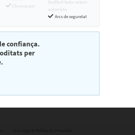
Desfibril·lador extern
Chromecast
automàtic
Arcs de seguretat
e confiança.
moditats per
.
es
Avís Legal & Política de Privacitat