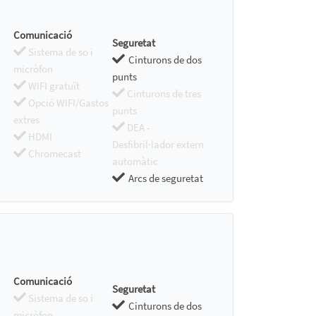
Comunicació
Seguretat
Sistema de so i
Cinturons de dos
micròfon
punts
WIFI gratuït
Cinturons de tres
Opció WIFI/Gastos
punts
extres
DEA -
HDMI
Desfibril·lador extern
Chromecast
automàtic
Arcs de seguretat
Comunicació
Seguretat
Sistema de so i
Cinturons de dos
micròfon