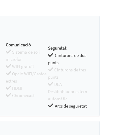
Comunicació
Seguretat
Sistema de so i
Cinturons de dos
micròfon
punts
WIFI gratuït
Cinturons de tres
Opció WIFI/Gastos
punts
extres
DEA -
HDMI
Desfibril·lador extern
Chromecast
automàtic
Arcs de seguretat