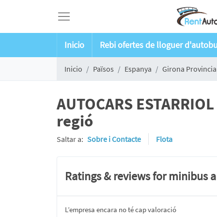
Inicio
Rebi ofertes de lloguer d'autob
Inicio
Països
Espanya
Girona Provincia
AUTOCARS ESTARRIOL BU
regió
Saltar a:
Sobre i Contacte
Flota
Ratings & reviews for minibus 
L’empresa encara no té cap valoració