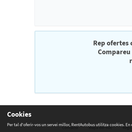
Rep ofertes
Compareu el
Cookies
Per tal d'oferir-vos un servei millor, RentAutobus utilitza cookies. E
Contacte
Mapa del lloc
Regis