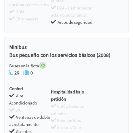
puntos
opcional/costes extra
DEA - Desfibrilador
HDMI
externo automático
Chromecast
Arcos de seguridad
Minibus
Bus pequeño con los servicios básicos (2008)
X2
Buses en la flota
26
0
Confort
Hospitalidad bajo
Aire
petición
Acondicionado
Café y bebidas
WC
calientes
Ventanas de doble
Bebidas frías
acristalamiento
Azafata/Guía
Asientos