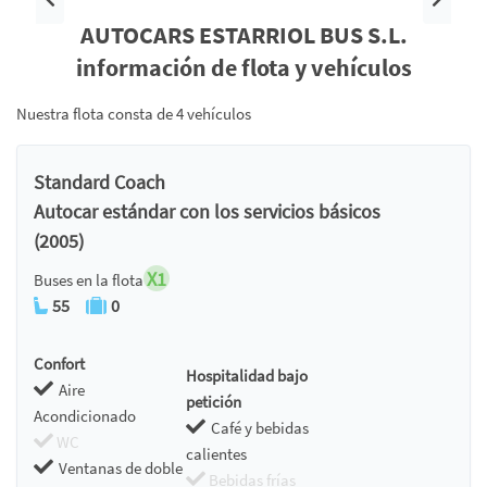
Anterior
Siguie
AUTOCARS ESTARRIOL BUS S.L.
información de flota y vehículos
Nuestra flota consta de 4 vehículos
Standard Coach
Autocar estándar con los servicios básicos
(2005)
X1
Buses en la flota
55
0
Confort
Hospitalidad bajo
Aire
petición
Acondicionado
Café y bebidas
WC
calientes
Ventanas de doble
Bebidas frías