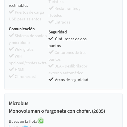
Turística
reclinables
Restaurantes y
Puertos de carga
Hoteles
USB para asientos
Entradas
Comunicación
Seguridad
Sistema de sonido
Cinturones de dos
y micrófono
puntos
WiFi gratis
Cinturones de tres
WIFI
puntos
opcional/costes extra
DEA - Desfibrilador
HDMI
externo automático
Chromecast
Arcos de seguridad
Microbus
Monovolumen o furgoneta con chofer. (2005)
X2
Buses en la flota