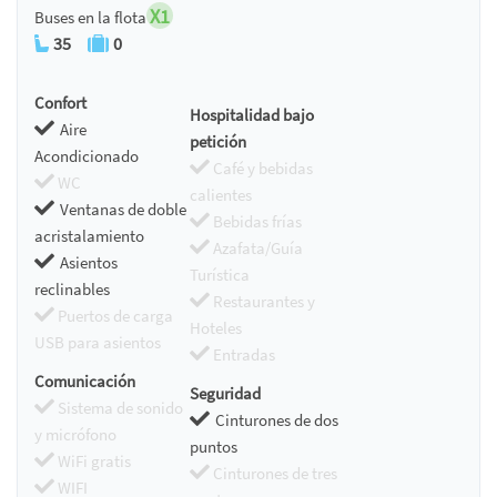
X1
Buses en la flota
35
0
Confort
Hospitalidad bajo
Aire
petición
Acondicionado
Café y bebidas
WC
calientes
Ventanas de doble
Bebidas frías
acristalamiento
Azafata/Guía
Asientos
Turística
reclinables
Restaurantes y
Puertos de carga
Hoteles
USB para asientos
Entradas
Comunicación
Seguridad
Sistema de sonido
Cinturones de dos
y micrófono
puntos
WiFi gratis
Cinturones de tres
WIFI