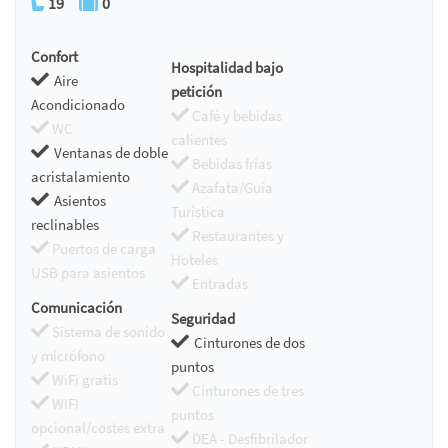
19
0
Confort
Hospitalidad bajo
Aire
petición
Acondicionado
Café y bebidas
WC
calientes
Ventanas de doble
Bebidas frías
acristalamiento
Azafata/Guía
Asientos
Turística
reclinables
Restaurantes y
Puertos de carga
Hoteles
USB para asientos
Entradas
Comunicación
Seguridad
Sistema de sonido
Cinturones de dos
y micrófono
puntos
WiFi gratis
Cinturones de tres
WIFI
puntos
opcional/costes extra
DEA - Desfibrilador