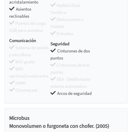
acristalamiento
Azafata/Guía
Asientos
Turística
reclinables
Restaurantes y
Puertos de carga
Hoteles
USB para asientos
Entradas
Comunicación
Seguridad
Sistema de sonido
Cinturones de dos
y micrófono
puntos
WiFi gratis
Cinturones de tres
WIFI
puntos
opcional/costes extra
DEA - Desfibrilador
HDMI
externo automático
Chromecast
Arcos de seguridad
Microbus
Monovolumen o furgoneta con chofer. (2005)