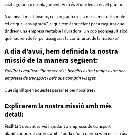
visita guiada o desplaçament. Això és el que fem a nivell pràctic.
A un nivell més filosòfic, ens preguntem si a més a més del simple
fet de que “ens agrada”, el que fem és suficient per assegurar que
tindrem una empresa rentable i duradora. Un cop aconseguit això,
què haurem de fer per assegurar la continuïtat de la mateixa?
A dia d’avui, hem definida la nostra
missió de la manera següent:
Facilitat i realitzar “bons acords”, benefici extra i temps extra per
empreses de transport i pels que comprin viatges.
Què signifiquen aquestes paraules per nosaltres?
Explicarem la nostra missió amb més
detall:
Facilitar:
donant servei i ajudant a empreses de transport i
planificadors de viatges amb l’ajuda d’una pàgina web pel seu ús.