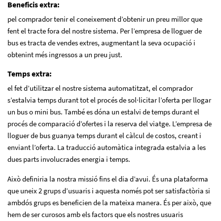
Beneficis extra:
pel comprador tenir el coneixement d’obtenir un preu millor que
fent el tracte fora del nostre sistema. Per l’empresa de lloguer de
bus es tracta de vendes extres, augmentant la seva ocupació i
obtenint més ingressos a un preu just.
Temps extra:
el fet d’utilitzar el nostre sistema automatitzat, el comprador
s’estalvia temps durant tot el procés de sol·licitar l’oferta per llogar
un bus o mini bus. També es dóna un estalvi de temps durant el
procés de comparació d’ofertes i la reserva del viatge. L’empresa de
lloguer de bus guanya temps durant el càlcul de costos, creant i
enviant l’oferta. La traducció automàtica integrada estalvia a les
dues parts involucrades energia i temps.
Això definiria la nostra missió fins el dia d’avui. És una plataforma
que uneix 2 grups d’usuaris i aquesta només pot ser satisfactòria si
ambdós grups es beneficien de la mateixa manera. És per això, que
hem de ser curosos amb els factors que els nostres usuaris