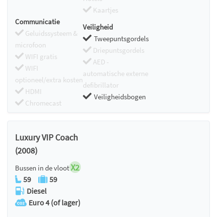
Kaartjes
Communicatie
Veiligheid
Geluidssysteem &
Tweepuntsgordels
microfoon
Driepuntsgordels
WIFI gratis
AED -
WIFI
automatische externe
optioneel/extra kosten
defibrillator
HDMI
Veiligheidsbogen
Chromecast
Luxury VIP Coach
(2008)
X2
Bussen in de vloot
59
59
Diesel
Euro 4 (of lager)