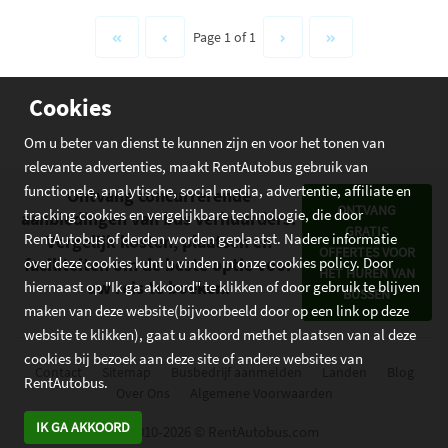
Page 1 of 1
Cookies
Om u beter van dienst te kunnen zijn en voor het tonen van
relevante advertenties, maakt RentAutobus gebruik van
functionele, analytische, social media, advertentie, affiliate en
Ontvang concurrerende
ONTVANG
tracking cookies en vergelijkbare technologie, die door
aanbiedingen van bus verhuurders.
GRATIS
RentAutobus of derden worden geplaatst. Nadere informatie
Vergelijk kosten, plaatsen en
OFFERTES VOOR
faciliteiten om de beste optie voor
over deze cookies kunt u vinden in onze cookies policy. Door
HET HUREN VAN
uw reis te boeken.
hiernaast op "Ik ga akkoord" te klikken of door gebruik te blijven
BUSSEN
maken van deze website(bijvoorbeeld door op een link op deze
website te klikken), gaat u akkoord methet plaatsen van al deze
cookies bij bezoek aan deze site of andere websites van
Contact
Sitemap
Busbedrijf aanmelden
Landen
Blog
RentAutobus.
Over Ons
Algemene Voorwaarden
IK GA AKKOORD
2010-2026 © RentAutobus.com