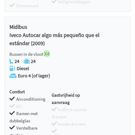
Veiligheidsbogen
Chromecast
Midibus
Iveco Autocar algo más pequeño que el
estándar (2009)
X4
Bussen in de vloot
24
24
Diesel
Euro 4 (of lager)
Comfort
Gastvrijheid op
Airconditioning
aanvraag
WC
Koffie & warme
Ramen met
dranken
dubbelglas
Koude dranken
Verstelbare