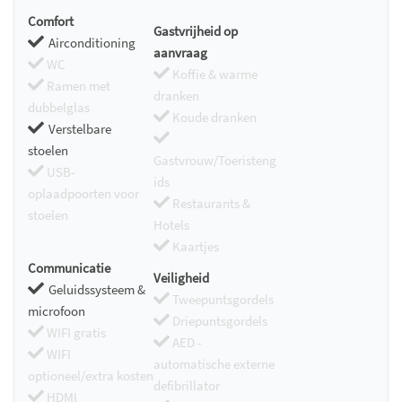
Comfort
Gastvrijheid op
Airconditioning
aanvraag
WC
Koffie & warme
Ramen met
dranken
dubbelglas
Koude dranken
Verstelbare
stoelen
Gastvrouw/Toeristeng
USB-
ids
oplaadpoorten voor
Restaurants &
stoelen
Hotels
Kaartjes
Communicatie
Veiligheid
Geluidssysteem &
Tweepuntsgordels
microfoon
Driepuntsgordels
WIFI gratis
AED -
WIFI
automatische externe
optioneel/extra kosten
defibrillator
HDMI