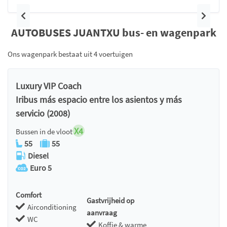
Vorige
Volge
AUTOBUSES JUANTXU bus- en wagenpark
Ons wagenpark bestaat uit 4 voertuigen
Luxury VIP Coach
Iribus más espacio entre los asientos y más
servicio (2008)
X4
Bussen in de vloot
55
55
Diesel
Euro 5
Comfort
Gastvrijheid op
Airconditioning
aanvraag
WC
Koffie & warme