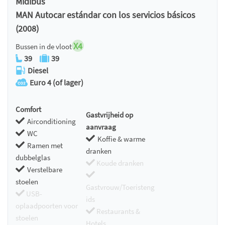
Midibus
MAN Autocar estándar con los servicios básicos
(2008)
X4
Bussen in de vloot
39
39
Diesel
Euro 4 (of lager)
Comfort
Gastvrijheid op
Airconditioning
aanvraag
WC
Koffie & warme
Ramen met
dranken
dubbelglas
Koude dranken
Verstelbare
stoelen
Gastvrouw/Toeristeng
USB-
ids
oplaadpoorten voor
Restaurants &
stoelen
Hotels