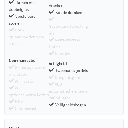
Ramen met
dranken
dubbelglas
Koude dranken
Verstelbare
stoelen
Gastvrouw/Toeristeng
USB-
ids
oplaadpoorten voor
Restaurants &
stoelen
Hotels
Kaartjes
Communicatie
Veiligheid
Geluidssysteem &
Tweepuntsgordels
microfoon
Driepuntsgordels
WIFI gratis
AED -
WIFI
automatische externe
optioneel/extra kosten
defibrillator
HDMI
Veiligheidsbogen
Chromecast