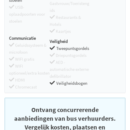
stoelen
Gastvrouw/Toeristeng
USB-
ids
oplaadpoorten voor
Restaurants &
stoelen
Hotels
Kaartjes
Communicatie
Veiligheid
Geluidssysteem &
Tweepuntsgordels
microfoon
Driepuntsgordels
WIFI gratis
AED -
WIFI
automatische externe
optioneel/extra kosten
defibrillator
HDMI
Veiligheidsbogen
Chromecast
Ontvang concurrerende
aanbiedingen van bus verhuurders.
Vergelijk kosten, plaatsen en