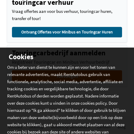
touringcar verhuur
Vraag offertes aan voor bus verhuur, touringcar huren,
transfer of tour!
Ontvang Offertes voor Minibus en Touringcar Huren
Touringcarbedrijf aanmelden
Cookies
Registreer Touringcar en Minibus Verhuurbedrijf
Om u beter van dienst te kunnen zijn en voor het tonen van
relevante advertenties, maakt RentAutobus gebruik van
Toevoegen
functionele, analytische, social media, advertentie, affiliate en
tracking cookies en vergelijkbare technologie, die door
RentAutobus of derden worden geplaatst. Nadere informatie
over deze cookies kunt u vinden in onze cookies policy. Door
hiernaast op "Ik ga akkoord" te klikken of door gebruik te blijven
maken van deze website(bijvoorbeeld door op een link op deze
website te klikken), gaat u akkoord methet plaatsen van al deze
Contact
Sitemap
Busbedrijf aanmelden
Landen
Blog
cookies bij bezoek aan deze site of andere websites van