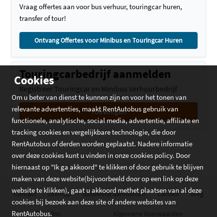
Vraag offertes aan voor bus verhuur, touringcar huren,
transfer of tour!
Ontvang Offertes voor Minibus en Touringcar Huren
Touringcarbedrijf aanmelden
Cookies
Registreer Touringcar en Minibus Verhuurbedrijf
Om u beter van dienst te kunnen zijn en voor het tonen van
relevante advertenties, maakt RentAutobus gebruik van
Toevoegen
functionele, analytische, social media, advertentie, affiliate en
tracking cookies en vergelijkbare technologie, die door
RentAutobus of derden worden geplaatst. Nadere informatie
over deze cookies kunt u vinden in onze cookies policy. Door
hiernaast op "Ik ga akkoord" te klikken of door gebruik te blijven
maken van deze website(bijvoorbeeld door op een link op deze
website te klikken), gaat u akkoord methet plaatsen van al deze
Contact
Sitemap
Busbedrijf aanmelden
Landen
Blog
cookies bij bezoek aan deze site of andere websites van
RentAutobus.
Over Ons
Algemene Voorwaarden