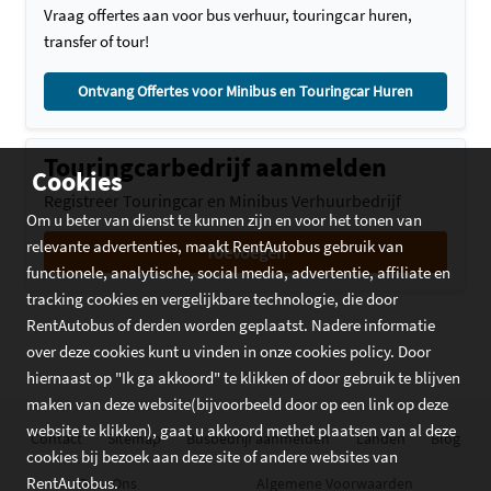
Vraag offertes aan voor bus verhuur, touringcar huren,
transfer of tour!
Ontvang Offertes voor Minibus en Touringcar Huren
Touringcarbedrijf aanmelden
Cookies
Registreer Touringcar en Minibus Verhuurbedrijf
Om u beter van dienst te kunnen zijn en voor het tonen van
relevante advertenties, maakt RentAutobus gebruik van
Toevoegen
functionele, analytische, social media, advertentie, affiliate en
tracking cookies en vergelijkbare technologie, die door
RentAutobus of derden worden geplaatst. Nadere informatie
over deze cookies kunt u vinden in onze cookies policy. Door
hiernaast op "Ik ga akkoord" te klikken of door gebruik te blijven
maken van deze website(bijvoorbeeld door op een link op deze
website te klikken), gaat u akkoord methet plaatsen van al deze
Contact
Sitemap
Busbedrijf aanmelden
Landen
Blog
cookies bij bezoek aan deze site of andere websites van
RentAutobus.
Over Ons
Algemene Voorwaarden