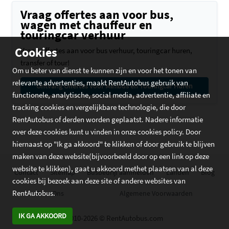
Vraag offertes aan voor bus,
wagen met chauffeur en
touringcar verhuur
Cookies
Vraag offertes aan voor bus verhuur, touringcar huren,
transfer of tour!
Om u beter van dienst te kunnen zijn en voor het tonen van
relevante advertenties, maakt RentAutobus gebruik van
Ontvang Offertes voor Minibus en Touringcar Huren
functionele, analytische, social media, advertentie, affiliate en
tracking cookies en vergelijkbare technologie, die door
RentAutobus of derden worden geplaatst. Nadere informatie
over deze cookies kunt u vinden in onze cookies policy. Door
hiernaast op "Ik ga akkoord" te klikken of door gebruik te blijven
maken van deze website(bijvoorbeeld door op een link op deze
website te klikken), gaat u akkoord methet plaatsen van al deze
Contact
Sitemap
Busbedrijf aanmelden
Landen
Blog
cookies bij bezoek aan deze site of andere websites van
RentAutobus.
Over Ons
Algemene Voorwaarden
IK GA AKKOORD
2010-2026 © RentAutobus.com