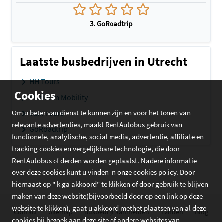
3. GoRoadtrip
Laatste busbedrijven in Utrecht
HH Tours
Cookies
Platinum Mobility
Om u beter van dienst te kunnen zijn en voor het tonen van
Valk Tours
relevante advertenties, maakt RentAutobus gebruik van
GoRoadtrip
functionele, analytische, social media, advertentie, affiliate en
tracking cookies en vergelijkbare technologie, die door
RentAutobus of derden worden geplaatst. Nadere informatie
over deze cookies kunt u vinden in onze cookies policy. Door
hiernaast op "Ik ga akkoord" te klikken of door gebruik te blijven
maken van deze website(bijvoorbeeld door op een link op deze
website te klikken), gaat u akkoord methet plaatsen van al deze
Contact
Sitemap
Busbedrijf aanmelden
Landen
Blog
cookies bij bezoek aan deze site of andere websites van