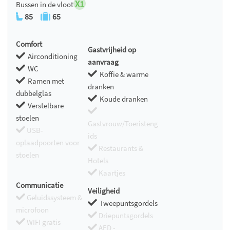
X1
Bussen in de vloot
85
65
Comfort
Gastvrijheid op
Airconditioning
aanvraag
WC
Koffie & warme
Ramen met
dranken
dubbelglas
Koude dranken
Verstelbare
stoelen
Gastvrouw/Toeristeng
USB-
ids
oplaadpoorten voor
Restaurants &
stoelen
Hotels
Kaartjes
Communicatie
Veiligheid
Geluidssysteem &
Tweepuntsgordels
microfoon
Driepuntsgordels
WIFI gratis
AED -