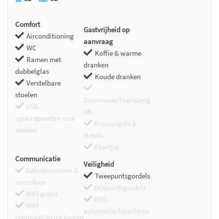
Comfort
Gastvrijheid op
Airconditioning
aanvraag
WC
Koffie & warme
Ramen met
dranken
dubbelglas
Koude dranken
Verstelbare
stoelen
Gastvrouw/Toeristeng
USB-
ids
oplaadpoorten voor
Restaurants &
stoelen
Hotels
Kaartjes
Communicatie
Veiligheid
Geluidssysteem &
Tweepuntsgordels
microfoon
Driepuntsgordels
WIFI gratis
AED -
WIFI
automatische externe
optioneel/extra kosten