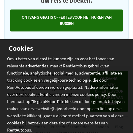
uw reis te boeken.
ONTVANG GRATIS OFFERTES VOOR HET HUREN VAN
BUSSEN
Cookies
Om u beter van dienst te kunnen zijn en voor het tonen van
relevante advertenties, maakt RentAutobus gebruik van
functionele, analytische, social media, advertentie, affiliate en
Ontvang concurrerende
ONTVANG
tracking cookies en vergelijkbare technologie, die door
aanbiedingen van bus verhuurders.
GRATIS
RentAutobus of derden worden geplaatst. Nadere informatie
Vergelijk kosten, plaatsen en
OFFERTES VOOR
over deze cookies kunt u vinden in onze cookies policy. Door
faciliteiten om de beste optie voor
HET HUREN VAN
uw reis te boeken.
hiernaast op "Ik ga akkoord" te klikken of door gebruik te blijven
BUSSEN
maken van deze website(bijvoorbeeld door op een link op deze
website te klikken), gaat u akkoord methet plaatsen van al deze
cookies bij bezoek aan deze site of andere websites van
Contact
Sitemap
Busbedrijf aanmelden
Landen
Blog
RentAutobus.