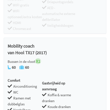
Driepuntsgordels
WIFI gratis
AED -
WIFI
automatische externe
optioneel/extra kosten
defibrillator
HDMI
Veiligheidsbogen
Chromecast
Mobility coach
van Hool TX17 (2017)
X1
Bussen in de vloot
60
60
Comfort
Gastvrijheid op
Airconditioning
aanvraag
WC
Koffie & warme
Ramen met
dranken
dubbelglas
Koude dranken
Verstelbare