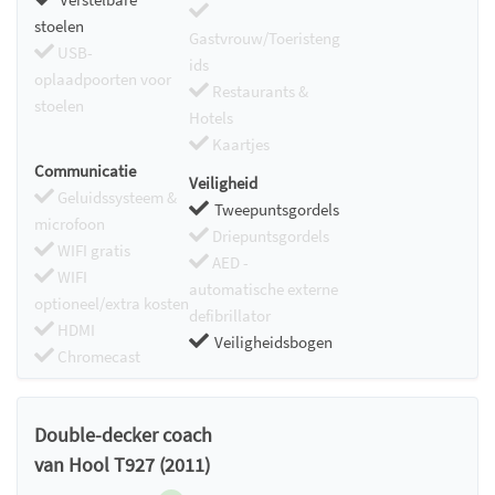
stoelen
Gastvrouw/Toeristeng
USB-
ids
oplaadpoorten voor
Restaurants &
stoelen
Hotels
Kaartjes
Communicatie
Veiligheid
Geluidssysteem &
Tweepuntsgordels
microfoon
Driepuntsgordels
WIFI gratis
AED -
WIFI
automatische externe
optioneel/extra kosten
defibrillator
HDMI
Veiligheidsbogen
Chromecast
Double-decker coach
van Hool T927 (2011)