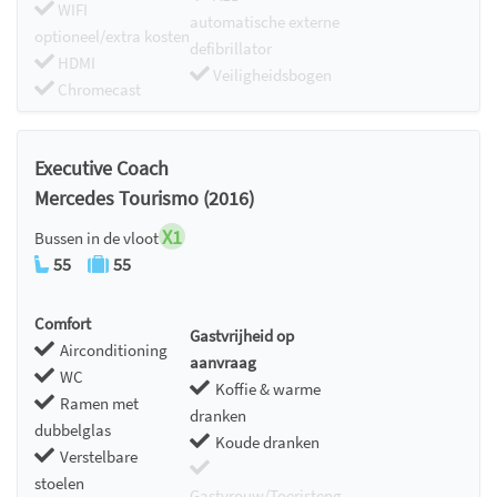
WIFI
automatische externe
optioneel/extra kosten
defibrillator
HDMI
Veiligheidsbogen
Chromecast
Executive Coach
Mercedes Tourismo (2016)
X1
Bussen in de vloot
55
55
Comfort
Gastvrijheid op
Airconditioning
aanvraag
WC
Koffie & warme
Ramen met
dranken
dubbelglas
Koude dranken
Verstelbare
stoelen
Gastvrouw/Toeristeng