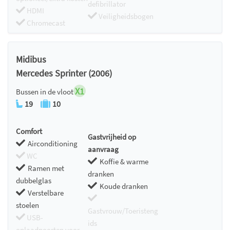
defibrillator
HDMI
Veiligheidsbogen
Chromecast
Midibus
Mercedes Sprinter (2006)
X1
Bussen in de vloot
19
10
Comfort
Gastvrijheid op
Airconditioning
aanvraag
WC
Koffie & warme
Ramen met
dranken
dubbelglas
Koude dranken
Verstelbare
stoelen
Gastvrouw/Toeristeng
USB-
ids
oplaadpoorten voor