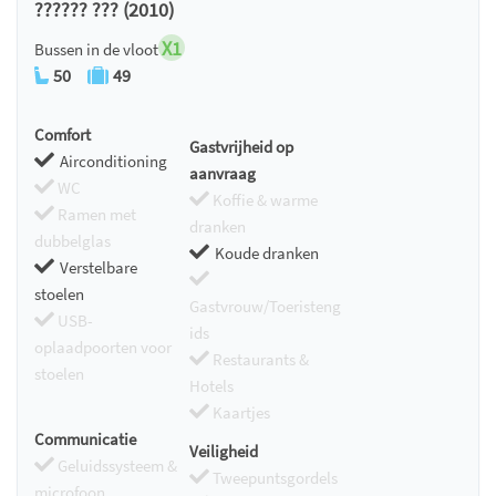
?????? ??? (2010)
X1
Bussen in de vloot
50
49
Comfort
Gastvrijheid op
Airconditioning
aanvraag
WC
Koffie & warme
Ramen met
dranken
dubbelglas
Koude dranken
Verstelbare
stoelen
Gastvrouw/Toeristeng
USB-
ids
oplaadpoorten voor
Restaurants &
stoelen
Hotels
Kaartjes
Communicatie
Veiligheid
Geluidssysteem &
Tweepuntsgordels
microfoon