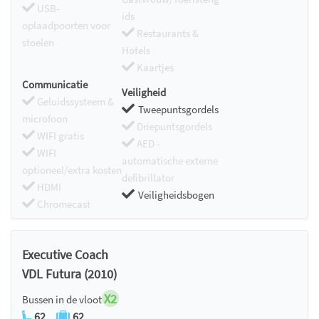
USB-
ids
oplaadpoorten voor
Restaurants &
stoelen
Hotels
Kaartjes
Communicatie
Veiligheid
Geluidssysteem &
Tweepuntsgordels
microfoon
Driepuntsgordels
WIFI gratis
AED -
WIFI
automatische externe
optioneel/extra kosten
defibrillator
HDMI
Veiligheidsbogen
Chromecast
Executive Coach
VDL Futura (2010)
X2
Bussen in de vloot
62
62