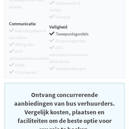
Restaurants &
stoelen
Hotels
Kaartjes
Communicatie
Veiligheid
Geluidssysteem &
Tweepuntsgordels
microfoon
Driepuntsgordels
WIFI gratis
AED -
WIFI
automatische externe
optioneel/extra kosten
defibrillator
HDMI
Veiligheidsbogen
Chromecast
Ontvang concurrerende
aanbiedingen van bus verhuurders.
Vergelijk kosten, plaatsen en
faciliteiten om de beste optie voor