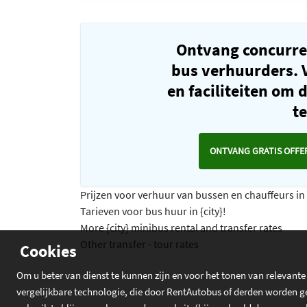
Ontvang concurre
bus verhuurders. V
en faciliteiten om 
t
ONTVANG GRATIS OFFE
Prijzen voor verhuur van bussen en chauffeurs in {
Tarieven voor bus huur in {city}!
More {city} minibus rental and transfer rates
Other transfer - tour rates
Cookies
Om u beter van dienst te kunnen zijn en voor het tonen van relevante
vergelijkbare technologie, die door RentAutobus of derden worden gep