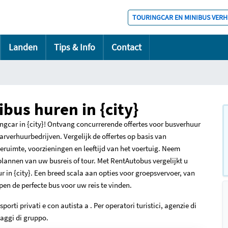
TOURINGCAR EN MINIBUS VER
Landen
Tips & Info
Contact
bus huren in {city}
ingcar in {city}! Ontvang concurrerende offertes voor busverhuur
rverhuurbedrijven. Vergelijk de offertes op basis van
eruimte, voorzieningen en leeftijd van het voertuig. Neem
plannen van uw busreis of tour. Met RentAutobus vergelijkt u
r in {city}. Een breed scala aan opties voor groepsvervoer, van
pen de perfecte bus voor uw reis te vinden.
sporti privati e con autista a . Per operatori turistici, agenzie di
iaggi di gruppo.