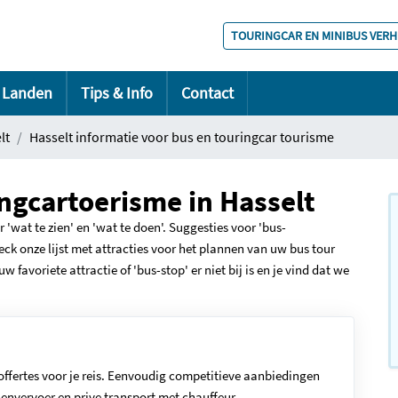
TOURINGCAR EN MINIBUS VER
Landen
Tips & Info
Contact
lt
Hasselt informatie voor bus en touringcar tourisme
ingcartoerisme in Hasselt
'wat te zien' en 'wat te doen'. Suggesties voor 'bus-
eck onze lijst met attracties voor het plannen van uw bus tour
w favoriete attractie of 'bus-stop' er niet bij is en je vind dat we
offertes voor je reis. Eenvoudig competitieve aanbiedingen
envervoer en prive transport met chauffeur.