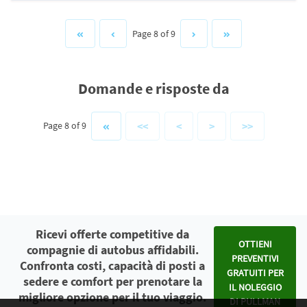
Page 8 of 9
Domande e risposte da
<<
<
>
>>
Page 8 of 9
Ricevi offerte competitive da
OTTIENI
compagnie di autobus affidabili.
PREVENTIVI
Confronta costi, capacità di posti a
GRATUITI PER
sedere e comfort per prenotare la
IL NOLEGGIO
migliore opzione per il tuo viaggio.
DI PULLMAN