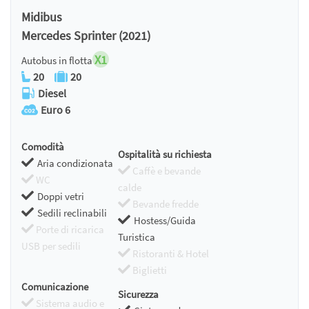
Midibus
Mercedes Sprinter (2021)
X1
Autobus in flotta
20
20
Diesel
Euro 6
Comodità
Ospitalità su richiesta
Aria condizionata
Caffè e bevande
WC
calde
Doppi vetri
Bevande fredde
Sedili reclinabili
Hostess/Guida
Porte di ricarica
Turistica
USB per sedili
Ristoranti & Hotel
Biglietti
Comunicazione
Sicurezza
Sistema audio e