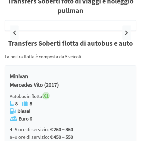
Transfers Soberti foto di viaggi e noleggio
pullman
Precedente
Pross
Transfers Soberti flotta di autobus e auto
La nostra flotta è composta da 5 veicoli
Minivan
Mercedes Vito (2017)
X1
Autobus in flotta
8
8
Diesel
Euro 6
4–5 ore di servizio:
€ 250 – 350
8–9 ore di servizio:
€ 450 – 550