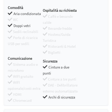
Comodità
Ospitalità su richiesta
Aria condizionata
Caffè e bevande
WC
calde
Doppi vetri
Bevande fredde
Sedili reclinabili
Hostess/Guida
Porte di ricarica
Turistica
USB per sedili
Ristoranti & Hotel
Biglietti
Comunicazione
Sicurezza
Sistema audio e
Cinture a due
microfono
punti
WIFI gratuito
Cinture a tre punti
WIFI
DAE - Defibrillatore
opzionale/costi extra
esterno automatizzato
HDMI
Archi di sicurezza
Chromecast