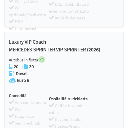
WIFI gratuito
DAE - Defibrillatore
WIFI
esterno automatizzato
opzionale/costi extra
Archi di sicurezza
HDMI
Chromecast
Luxury VIP Coach
MERCEDES SPRINTER VIP SPRINTER (2026)
X1
Autobus in flotta
20
30
Diesel
Euro 6
Comodità
Ospitalità su richiesta
Aria condizionata
Caffè e bevande
WC
calde
Doppi vetri
Bevande fredde
Sedili reclinabili
Hostess/Guida