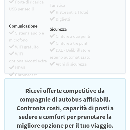
Porte di ricarica
Turistica
USB per sedili
Ristoranti & Hotel
Biglietti
Comunicazione
Sicurezza
Sistema audio e
Cinture a due punti
microfono
Cinture a tre punti
WIFI gratuito
DAE - Defibrillatore
WIFI
esterno automatizzato
opzionale/costi extra
Archi di sicurezza
HDMI
Chromecast
Ricevi offerte competitive da
compagnie di autobus affidabili.
Confronta costi, capacità di posti a
sedere e comfort per prenotare la
migliore opzione per il tuo viaggio.