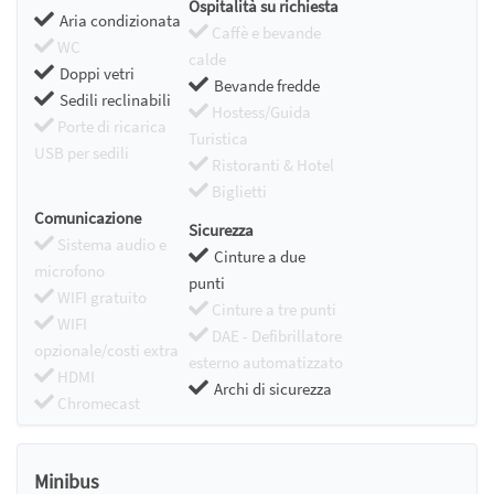
Ospitalità su richiesta
Aria condizionata
Caffè e bevande
WC
calde
Doppi vetri
Bevande fredde
Sedili reclinabili
Hostess/Guida
Porte di ricarica
Turistica
USB per sedili
Ristoranti & Hotel
Biglietti
Comunicazione
Sicurezza
Sistema audio e
Cinture a due
microfono
punti
WIFI gratuito
Cinture a tre punti
WIFI
DAE - Defibrillatore
opzionale/costi extra
esterno automatizzato
HDMI
Archi di sicurezza
Chromecast
Minibus