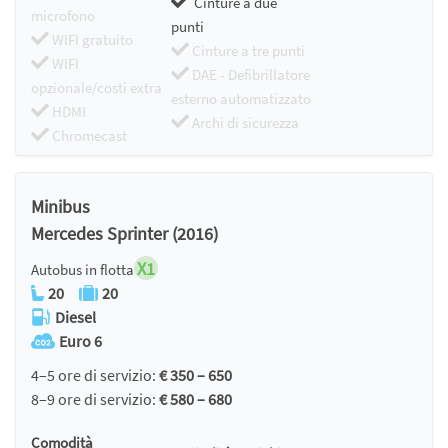
Cinture a due
microfono
punti
WIFI gratuito
Cinture a tre punti
WIFI
DAE - Defibrillatore
opzionale/costi extra
esterno automatizzato
HDMI
Archi di sicurezza
Chromecast
Minibus
Mercedes Sprinter (2016)
X1
Autobus in flotta
20
20
Diesel
Euro 6
4–5 ore di servizio:
€ 350 – 650
8–9 ore di servizio:
€ 580 – 680
Comodità