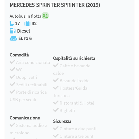
MERCEDES SPRINTER SPRINTER (2019)
X1
Autobus in flotta
17
32
Diesel
Euro 6
Comodità
Ospitalità su richiesta
Aria condizionata
Caffè e bevande
WC
calde
Doppi vetri
Bevande fredde
Sedili reclinabili
Hostess/Guida
Porte di ricarica
Turistica
USB per sedili
Ristoranti & Hotel
Biglietti
Comunicazione
Sicurezza
Sistema audio e
Cinture a due punti
microfono
Cinture a tre punti