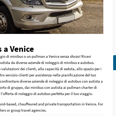
 a Venice
gio di minibus o un pullman a Venice senza sforzo! Ricevi
autista da diverse aziende di noleggio di minibus e autobus.
 valutazioni dei clienti, alla capacità di seduta, allo spazio per i
stro servizio clienti per assistenza nella pianificazione del tuo
 confrontare diverse aziende di noleggio di autobus con autista a
rto di gruppo, dai minibus con autista ai pullman charter di
'offerta di noleggio di autobus perfetta per il tuo viaggio.
und-based, chauffeured and private transportation in Venice. For
lers or group travel agencies.