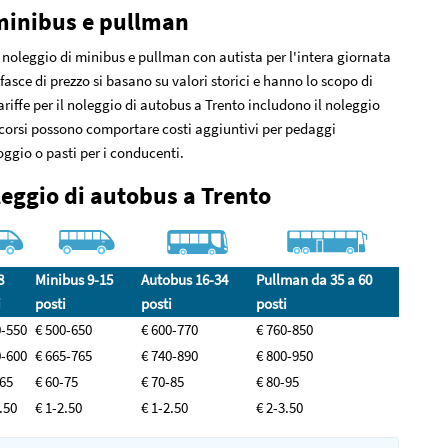
i minibus e pullman
il noleggio di minibus e pullman con autista per l'intera giornata
asce di prezzo si basano su valori storici e hanno lo scopo di
tariffe per il noleggio di autobus a Trento includono il noleggio
ercorsi possono comportare costi aggiuntivi per pedaggi
oggio o pasti per i conducenti.
leggio di autobus a Trento
8
Minibus 9-15
Autobus 16-34
Pullman da 35 a 60
i
posti
posti
posti
0-550
€ 500-650
€ 600-770
€ 760-850
0-600
€ 665-765
€ 740-890
€ 800-950
-65
€ 60-75
€ 70-85
€ 80-95
.50
€ 1-2.50
€ 1-2.50
€ 2-3.50