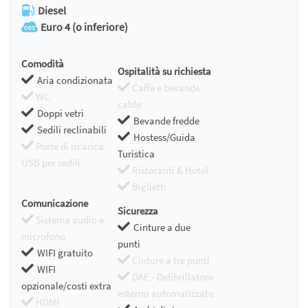
Diesel
Euro 4 (o inferiore)
Comodità
Ospitalità su richiesta
Aria condizionata
Caffè e bevande
WC
calde
Doppi vetri
Bevande fredde
Sedili reclinabili
Hostess/Guida
Porte di ricarica
Turistica
USB per sedili
Ristoranti & Hotel
Biglietti
Comunicazione
Sicurezza
Sistema audio e
Cinture a due
microfono
punti
WIFI gratuito
Cinture a tre punti
WIFI
DAE - Defibrillatore
opzionale/costi extra
esterno automatizzato
HDMI