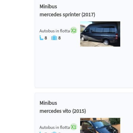
Minibus
mercedes sprinter (2017)
X2
Autobus in flotta
8
8
Minibus
mercedes vito (2015)
X1
Autobus in flotta