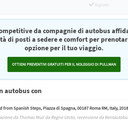
Biglietti
competitive da compagnie di autobus affid
ità di posti a sedere e comfort per prenotar
opzione per il tuo viaggio.
OTTIENI PREVENTIVI GRATUITI PER IL NOLEGGIO DI PULLMAN
in autobus con
ted from Spanish Steps, Piazza di Spagna, 00187 Roma RM, Italy, 201
azione da Thomas Muir da Regno Unito, recensione da Rentautobu