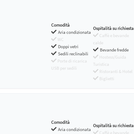
Comodità
Ospitalità su richiesta
Aria condizionata
Caffè e bevande
WC
calde
Doppi vetri
Bevande fredde
Sedili reclinabili
Hostess/Guida
Porte di ricarica
Turistica
USB per sedili
Ristoranti & Hotel
Biglietti
Comodità
Ospitalità su richiesta
Aria condizionata
Caffè e bevande