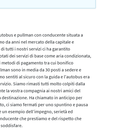
autobus e pullman con conducente situata a
o da anni nel mercato della capitale e
i tutti i nostri servizi ci ha garantito
 dotati dei servizi di base come aria condizionata,
si metodi di pagamento tra cui bonifico
ullman sono in media da 30 posti a sedere e
mo sentiti al sicuro con la guida e l'autobus era
vizio. Siamo rimasti tutti molto colpiti dalla
e la vostra compagnia ai nostri amici del
 destinazione. Ha chiamato in anticipo per
to, ci siamo fermati per uno spuntino e pausa
è un esempio dell’impegno, serietà ed
conducente che prestiamo e del rispetto che
è soddisfare.