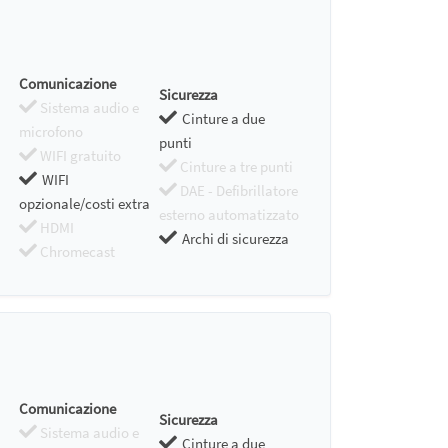
Comunicazione
Sicurezza
Sistema audio e
Cinture a due
microfono
punti
WIFI gratuito
Cinture a tre punti
WIFI
DAE - Defibrillatore
opzionale/costi extra
esterno automatizzato
HDMI
Archi di sicurezza
Chromecast
Comunicazione
Sicurezza
Sistema audio e
Cinture a due