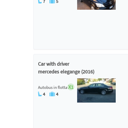
7
5
Car with driver
mercedes elegange (2016)
X1
Autobus in flotta
4
4