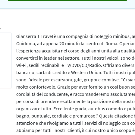
y
Gianserra T Travel è una compagnia di noleggio minibus, 
Guidonia, ad appena 20 minuti dal centro di Roma. Operiam
l’esperienza acquisita nel corso degli anni unita alla qualità d
convertirci in leader nel settore. Tutti i nostri veicoli sono
Wi-Fi, sedili reclinabili e TV/DVD/CD/Radio. Offriamo diver
bancario, carta di credito e Western Union. Tutti i nostri p
sono l’ideale per escursioni, gite, gruppi e comitive. “Ci sia
molto confortevole. Grazie per aver fornito un così buon ser
cordialità del conducente, e raccomanderemo assolutament
percorso di prendere esattamente la posizione della nostra
organizzare tutto. Eccellente guida, autobus comodo e puli
bagno, puntuale, cordiale e premuroso.” Questa citazione 
attenzione che rivolgiamo a tutti i servizi di noleggio con 
abbiamo per tutti i nostri clienti, il cui nostro unico scopo 