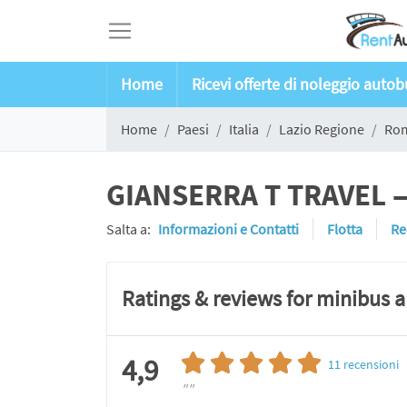
Home
Ricevi offerte di noleggio auto
Home
Paesi
Italia
Lazio Regione
Ro
GIANSERRA T TRAVEL —
Salta a:
Informazioni e Contatti
Flotta
Re
Ratings & reviews for minibus 
4,9
11
recensioni
""