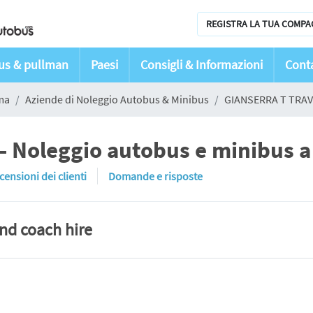
REGISTRA LA TUA COMPA
bus & pullman
Paesi
Consigli & Informazioni
Conta
ma
Aziende di Noleggio Autobus & Minibus
GIANSERRA T TRA
 Noleggio autobus e minibus a
censioni dei clienti
Domande e risposte
and coach hire