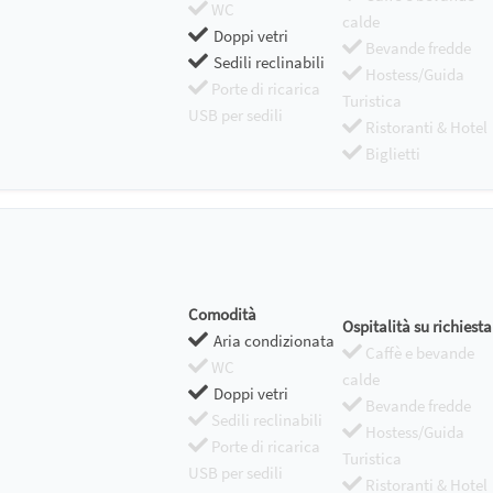
WC
calde
Doppi vetri
Bevande fredde
Sedili reclinabili
Hostess/Guida
Porte di ricarica
Turistica
USB per sedili
Ristoranti & Hotel
Biglietti
Comodità
Ospitalità su richiesta
Aria condizionata
Caffè e bevande
WC
calde
Doppi vetri
Bevande fredde
Sedili reclinabili
Hostess/Guida
Porte di ricarica
Turistica
USB per sedili
Ristoranti & Hotel