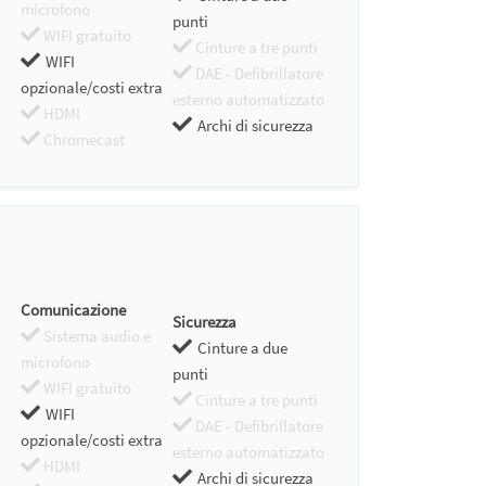
microfono
punti
WIFI gratuito
Cinture a tre punti
WIFI
DAE - Defibrillatore
opzionale/costi extra
esterno automatizzato
HDMI
Archi di sicurezza
Chromecast
Comunicazione
Sicurezza
Sistema audio e
Cinture a due
microfono
punti
WIFI gratuito
Cinture a tre punti
WIFI
DAE - Defibrillatore
opzionale/costi extra
esterno automatizzato
HDMI
Archi di sicurezza