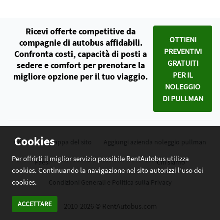
Ricevi offerte competitive da
OTTIENI
compagnie di autobus affidabili.
PREVENTIVI
Confronta costi, capacità di posti a
GRATUITI
sedere e comfort per prenotare la
PER IL
migliore opzione per il tuo viaggio.
NOLEGGIO
DI PULLMAN
Cookies
Contatti
Mappa del sito
Aggiungi azienda noleggio pullman
Per offrirti il miglior servizio possibile RentAutobus utilizza
Paesi
Chi siamo
cookies. Continuando la navigazione nel sito autorizzi l’uso dei
cookies.
Condizioni Generali e Politica sulla Privacy
ACCETTARE
2010-2026 © RentAutobus.com