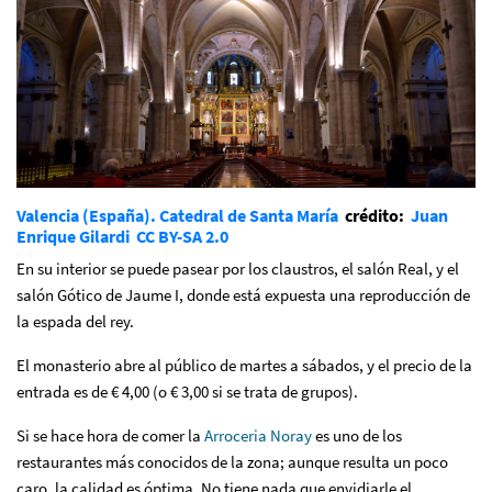
Valencia (España). Catedral de Santa María
crédito:
Juan
Enrique Gilardi
CC BY-SA 2.0
En su interior se puede pasear por los claustros, el salón Real, y el
salón Gótico de Jaume I, donde está expuesta una reproducción de
la espada del rey.
El monasterio abre al público de martes a sábados, y el precio de la
entrada es de € 4,00 (o € 3,00 si se trata de grupos).
Si se hace hora de comer la
Arroceria Noray
es uno de los
restaurantes más conocidos de la zona; aunque resulta un poco
caro, la calidad es óptima. No tiene nada que envidiarle el