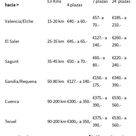
En Kms
7 plazas
24 plazas
hacia >
4 plazas
€57- a
€185.- a
Valencia/Elche
15-20 km
€40.- a 60.-
70.-
210.-
€127.- a
€260.- a
El Saler
25-35 km
€45.- a 65.-
140.-
290.-
€60.- a
€220.- a
Sagunt
35-45 km
€50.- a 70.-
80.-
240.-
€150.- a
€340.- a
Gandia/Requena
50-80 km
€127.- a 140.-
175.-
390.-
€375.- a
€530.- a
Cuenca
90-200 km
€300.- a 350.-
390,-
560.-
€375.- a
€530.- a
Teruel
90-200 km
€300,- a 350,-
390.-
560.-