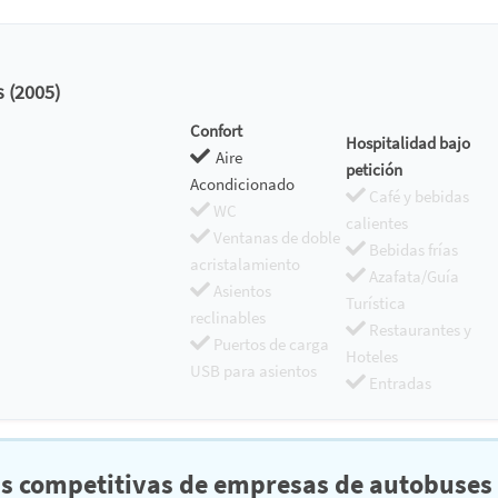
s (2005)
Confort
Hospitalidad bajo
Aire
petición
Acondicionado
Café y bebidas
WC
calientes
Ventanas de doble
Bebidas frías
acristalamiento
Azafata/Guía
Asientos
Turística
reclinables
Restaurantes y
Puertos de carga
Hoteles
USB para asientos
Entradas
as competitivas de empresas de autobuses 