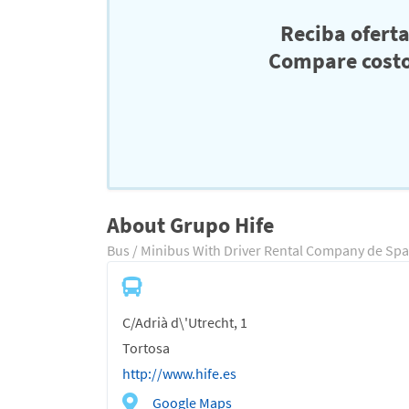
Reciba ofert
Compare costo
About Grupo Hife
Bus / Minibus With Driver Rental Company de Spa
C/Adrià d\'Utrecht, 1
Tortosa
http://www.hife.es
Google Maps