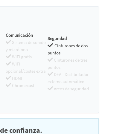
Comunicación
Seguridad
Sistema de sonido
Cinturones de dos
y micrófono
puntos
WiFi gratis
Cinturones de tres
WIFI
puntos
opcional/costes extra
DEA - Desfibrilador
HDMI
externo automático
Chromecast
Arcos de seguridad
de confianza.