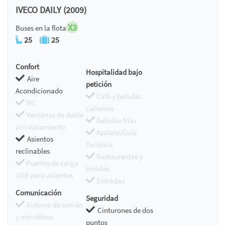
IVECO DAILY (2009)
X3
Buses en la flota
25
25
Confort
Hospitalidad bajo
Aire
petición
Acondicionado
Café y bebidas
WC
calientes
Ventanas de doble
Bebidas frías
acristalamiento
Azafata/Guía
Asientos
Turística
reclinables
Restaurantes y
Puertos de carga
Hoteles
USB para asientos
Entradas
Comunicación
Seguridad
Sistema de sonido
Cinturones de dos
y micrófono
puntos