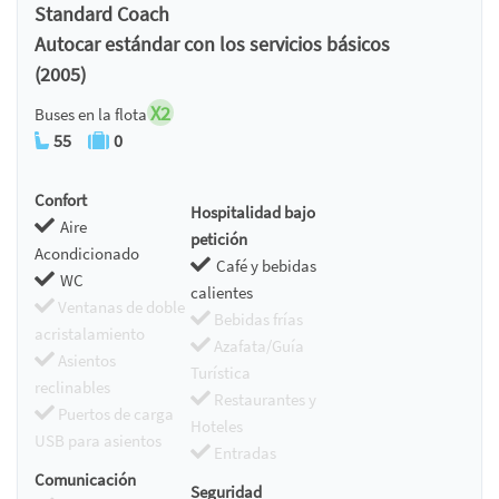
Standard Coach
Autocar estándar con los servicios básicos
(2005)
X2
Buses en la flota
55
0
Confort
Hospitalidad bajo
Aire
petición
Acondicionado
Café y bebidas
WC
calientes
Ventanas de doble
Bebidas frías
acristalamiento
Azafata/Guía
Asientos
Turística
reclinables
Restaurantes y
Puertos de carga
Hoteles
USB para asientos
Entradas
Comunicación
Seguridad