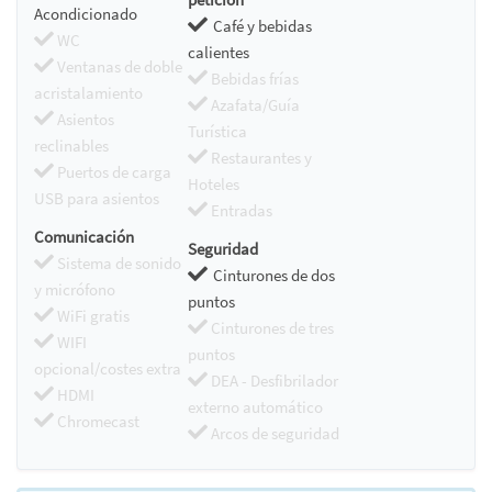
Acondicionado
Café y bebidas
WC
calientes
Ventanas de doble
Bebidas frías
acristalamiento
Azafata/Guía
Asientos
Turística
reclinables
Restaurantes y
Puertos de carga
Hoteles
USB para asientos
Entradas
Comunicación
Seguridad
Sistema de sonido
Cinturones de dos
y micrófono
puntos
WiFi gratis
Cinturones de tres
WIFI
puntos
opcional/costes extra
DEA - Desfibrilador
HDMI
externo automático
Chromecast
Arcos de seguridad