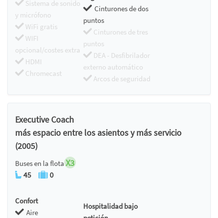
Sistema de sonido
Cinturones de dos
y micrófono
puntos
WiFi gratis
Cinturones de tres
WIFI
puntos
opcional/costes extra
DEA - Desfibrilador
HDMI
externo automático
Chromecast
Arcos de seguridad
Executive Coach
más espacio entre los asientos y más servicio
(2005)
X3
Buses en la flota
45
0
Confort
Hospitalidad bajo
Aire
petición