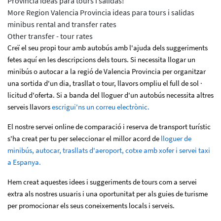
Provincia ideas para tours i salidas!
More Region Valencia Provincia ideas para tours i salidas
minibus rental and transfer rates
Other transfer - tour rates
Creï el seu propi tour amb autobús amb l'ajuda dels suggeriments
fetes aquí en les descripcions dels tours. Si necessita llogar un
minibús o autocar a la regió de Valencia Provincia per organitzar
una sortida d'un dia, trasllat o tour, llavors ompliu el full de sol ·
licitud d'oferta. Si a banda del lloguer d'un autobús necessita altres
serveis llavors
escrigui'ns un correu electrònic.
El nostre servei online de comparació i reserva de transport turístic
s'ha creat per tu per seleccionar el millor acord de
lloguer de
minibús, autocar, trasllats d'aeroport, cotxe amb xofer i servei taxi
a Espanya.
Hem creat aquestes idees i suggeriments de tours com a servei
extra als nostres usuaris i una oportunitat per als guies de turisme
per promocionar els seus coneixements locals i serveis.