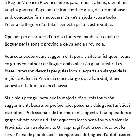
a Region Valencia Provincia ideas para tours i salidas, oferint una
àmplia gamma d'opcions de transport de grup, des de minibusos
amb conductor fins a autocars. Deixe'ns ajudar-vos a trobar
l'oferta de lloguer d'autobús perfecta per al vostre viatge.
Opcions per a sortides d'un dia i tours en minibús i / o bus de
lloguer per la zona o província de Valencia Provincia.
Aquí sota podeu veure suggeriments per a visites turístiques i tours
en grups en autocar de lloguer amb xofer i / o guia turístic. Les
idees i rutes són descrits per guies locals, experts en viatges de la
regió de Valencia Provincia o per viatgers que han viatjat per
aquesta ruta turística en el passat.
Si us plau prengui nota que la majoria d'aquests tours són
suggeriments basats en preferències personals dels guies turístics i
escriptors. Professionals de turisme com a agents, tour operadors o
grups privats poden utilitzar aquestes idees per a tours a Valencia
Provincia com a referència. Un cop hagi fixat la seva ruta pot fer
servir l'eina de planificació i comparació de lloguer d'autobusos en