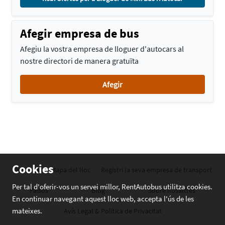
Afegir empresa de bus
Afegiu la vostra empresa de lloguer d'autocars al
nostre directori de manera gratuïta
Afegir
Cookies
Contacte
Mapa del lloc
Registri la seva empresa de transport
Per tal d'oferir-vos un servei millor, RentAutobus utilitza cookies.
Països
Blog
Sobre nosaltres
En continuar navegant aquest lloc web, accepta l'ús de les
mateixes.
Avís Legal & Política de Privacitat