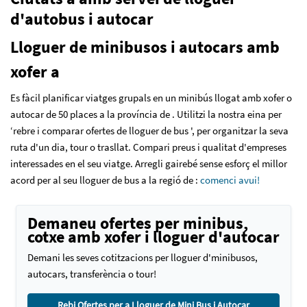
d'autobus i autocar
Lloguer de minibusos i autocars amb
xofer a
Es fàcil planificar viatges grupals en un minibús llogat amb xofer o
autocar de 50 places a la província de . Utilitzi la nostra eina per
‘rebre i comparar ofertes de lloguer de bus ', per organitzar la seva
ruta d'un dia, tour o trasllat. Compari preus i qualitat d'empreses
interessades en el seu viatge. Arregli gairebé sense esforç el millor
acord per al seu lloguer de bus a la regió de :
comenci avui!
Demaneu ofertes per minibus,
cotxe amb xofer i lloguer d'autocar
Demani les seves cotitzacions per lloguer d'minibusos,
autocars, transferència o tour!
Rebi Ofertes per a Lloguer de Mini Bus i Autocar