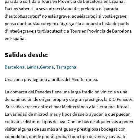
parada o sortida a Tours en Provincia de Barcelona en España.
Faci'ns saber si la seva atracci&oacute; preferida o "parada
d'autob&uacute;s" no est&agrave; aqu&iacute; i si vost&egrave;
pensa que haur&iacute;em d'agregar-la a aquesta llista de punts
d'inter&egrave;s tur&iacute;stic a Tours en Provincia de Barcelona
en España.
Salidas desde:
Barcelona
,
Lérida,
Gerona
,
Tarragona
.
Una zona privilegiada a orillas del Mediterráneo.
La comarca del Penedés tiene una larga tradición vinícola y una
denominación de origen propia y de gran prestigio, la D.O Penedés.
Sus viñas crecen entre el mar Mediterráneo y la sierra pre- litoral.
La variedad de microclimas y tipos de suelo ayudan a que puedan
cultivarse distintos tipos de uva. Con un bus de alquiler vas a poder
visitar algunas de sus más antiguas y prestigiosas bodegas con
comodidad, donde podrás probar todo tipo de vinos y cavas. Te