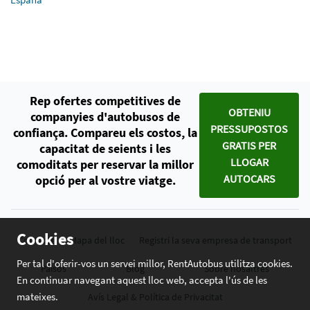
Rep ofertes competitives de
OBTENIU
companyies d'autobusos de
PRESSUPOSTOS
confiança. Compareu els costos, la
GRATIS PER
capacitat de seients i les
LLOGAR
comoditats per reservar la millor
AUTOCARS
opció per al vostre viatge.
Cookies
Contacte
Mapa del lloc
Registri la seva empresa de transport
Per tal d'oferir-vos un servei millor, RentAutobus utilitza cookies.
Països
Blog
Sobre nosaltres
En continuar navegant aquest lloc web, accepta l'ús de les
mateixes.
Avís Legal & Política de Privacitat