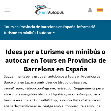
Tours en Provincia de Barcelona en España. informació
turisme en minibús i autocar
Idees per a turisme en minibús o
autocar en Tours en Provincia de
Barcelona en España
Suggeriments per a grups en autobusos a Tours en Provincia de
Barcelona en España amb idees de &lsquo;qu&egrave;
veure&rsquo; i &lsquo;qu&egrave; fer&rsquo;. Suggeriments per a
atraccions amigables &lsquo;obligat&ograve;ries&rsquo; per a
turisme en autocar. Consulti&nbsp; la nostra llista d'atraccions
abans de planificar el seu viatge amb autob&uacute;s amb una