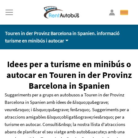
Touren in der Provinz Barcelona in Spanien. informació
turisme en minibús i autocar
Idees per a turisme en minibús o
autocar en Touren in der Provinz
Barcelona in Spanien
Suggeriments per a grups en autobusos a Touren in der Provinz
Barcelona in Spanien amb idees de &lsquo;qu&egrave;
veure&rsquo; i &lsquo;qu&egrave; fer&rsquo;. Suggeriments per a
atraccions amigables &lsquo;obligat&ograve;ries&rsquo; per a
turisme en autocar. Consulti&nbsp; la nostra llista d'atraccions
abans de planificar el seu viatge amb autob&uacute;s amb una