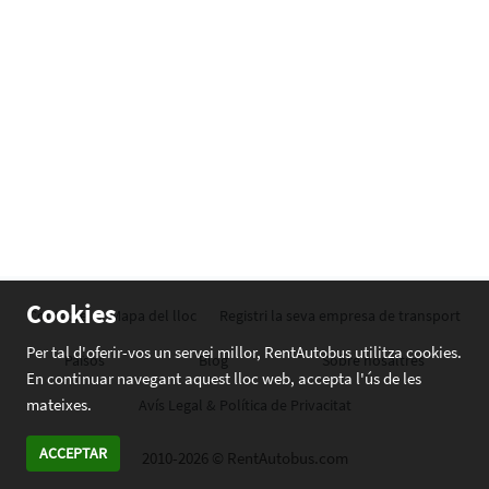
Cookies
Contacte
Mapa del lloc
Registri la seva empresa de transport
Per tal d'oferir-vos un servei millor, RentAutobus utilitza cookies.
Països
Blog
Sobre nosaltres
En continuar navegant aquest lloc web, accepta l'ús de les
mateixes.
Avís Legal & Política de Privacitat
ACCEPTAR
2010-2026 © RentAutobus.com